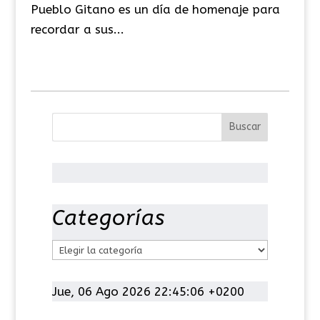
Pueblo Gitano es un día de homenaje para
recordar a sus...
Categorías
C
a
t
Jue, 06 Ago 2026 22:45:07 +0200
e