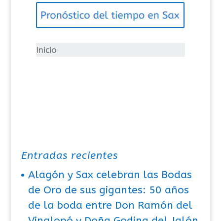
g
o
r
í
Inicio
a
s
Entradas recientes
Alagón y Sax celebran las Bodas
de Oro de sus gigantes: 50 años
de la boda entre Don Ramón del
Vinalopó y Doña Godina del Jalón