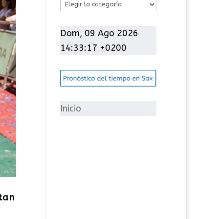
C
a
t
Dom, 09 Ago 2026
e
14:33:19 +0200
g
o
r
í
Inicio
a
s
tan