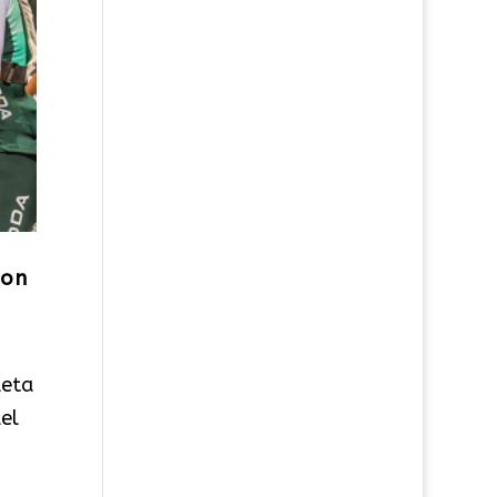
con
leta
el