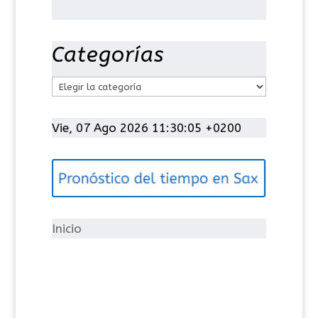
Categorías
C
a
t
Vie, 07 Ago 2026 11:30:06 +0200
e
g
o
r
í
Inicio
a
s