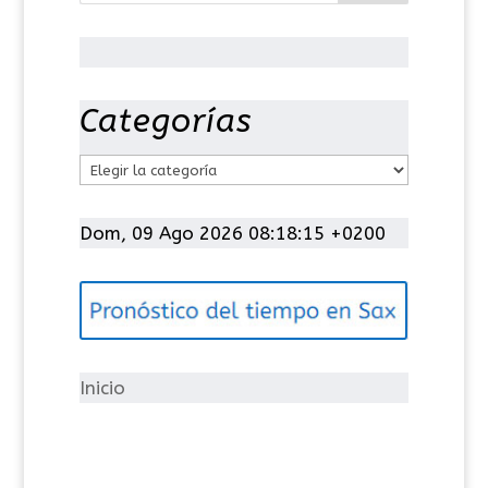
Categorías
C
a
t
Dom, 09 Ago 2026 08:18:15 +0200
e
g
o
r
í
Inicio
a
s