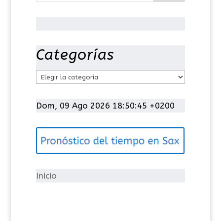
Categorías
C
a
t
Dom, 09 Ago 2026 18:50:46 +0200
e
g
o
r
í
Inicio
a
s