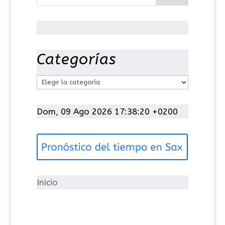
Categorías
C
a
t
Dom, 09 Ago 2026 17:38:21 +0200
e
g
o
r
í
Inicio
a
s