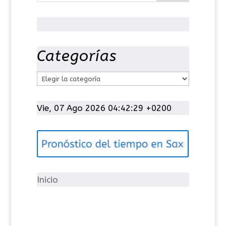
Categorías
C
a
t
Vie, 07 Ago 2026 04:42:30 +0200
e
g
o
r
í
Inicio
a
s