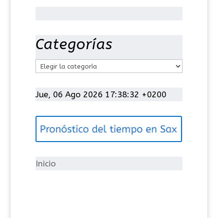
Categorías
C
a
t
Jue, 06 Ago 2026 17:38:32 +0200
e
g
o
r
í
Inicio
a
s