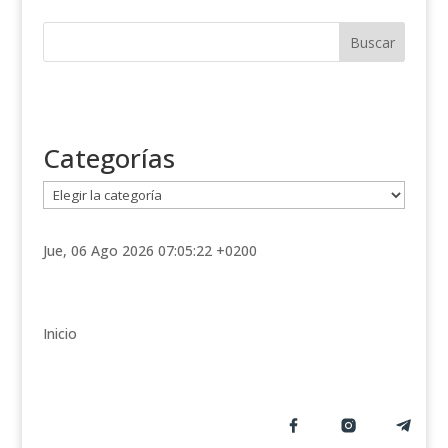
Categorías
C
a
t
Jue, 06 Ago 2026 07:05:22 +0200
e
g
o
r
Inicio
í
a
s