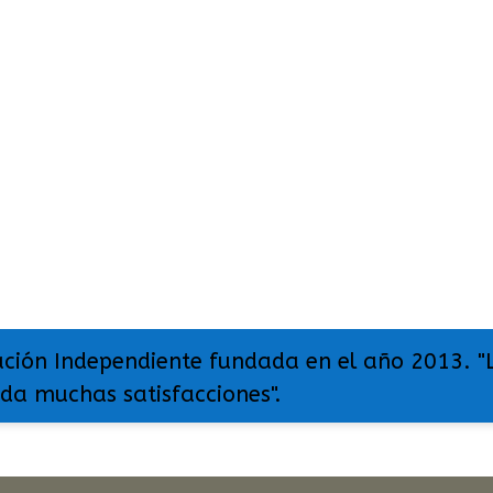
ación Independiente fundada en el año 2013. "
 da muchas satisfacciones".