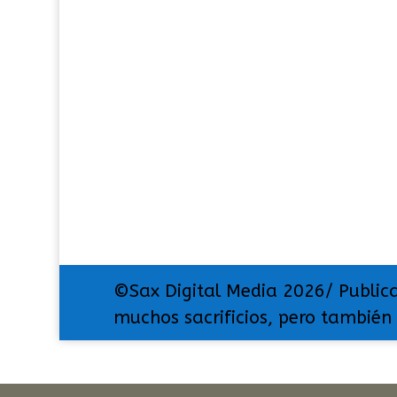
©Sax Digital Media 2026/ Public
muchos sacrificios, pero también