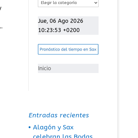
C
y
a
t
Jue, 06 Ago 2026
..
e
10:23:53 +0200
g
o
r
í
Inicio
a
s
Entradas recientes
Alagón y Sax
celebran las Bodas