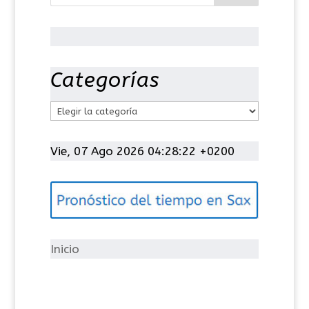
Categorías
C
a
t
Vie, 07 Ago 2026 04:28:23 +0200
e
g
o
r
í
Inicio
a
s