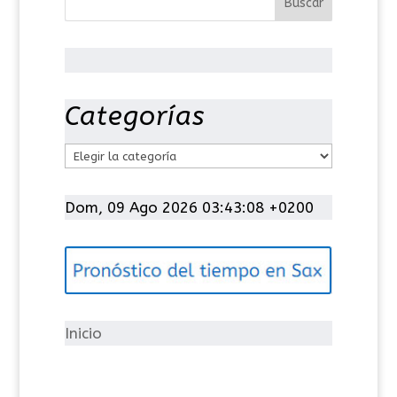
Categorías
C
a
t
Dom, 09 Ago 2026 03:43:09 +0200
e
g
o
r
í
Inicio
a
s