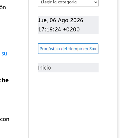
C
ión
a
t
Jue, 06 Ago 2026
e
17:19:24 +0200
g
o
r
í
Inicio
a
che
s
 con
.