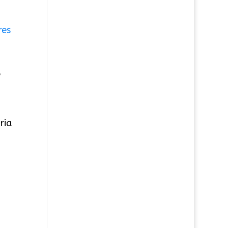
e
ria