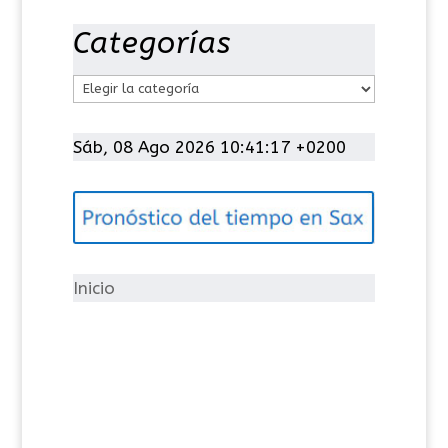
Categorías
C
a
t
Sáb, 08 Ago 2026 10:41:18 +0200
e
g
o
r
í
Inicio
a
s