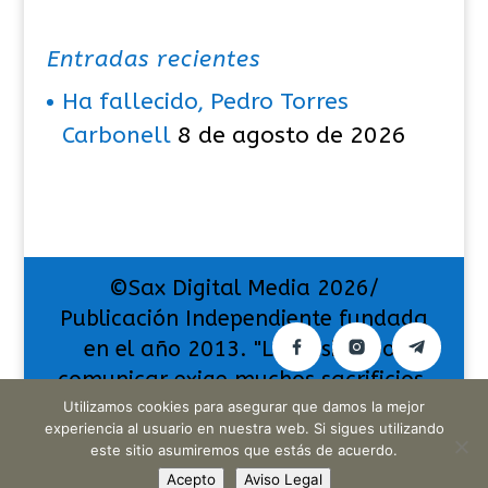
Entradas recientes
Ha fallecido, Pedro Torres
Carbonell
8 de agosto de 2026
©Sax Digital Media 2026/
Publicación Independiente fundada
en el año 2013. "La pasión por
comunicar exige muchos sacrificios,
Utilizamos cookies para asegurar que damos la mejor
pero también da muchas
experiencia al usuario en nuestra web. Si sigues utilizando
satisfacciones".
este sitio asumiremos que estás de acuerdo.
Acepto
Aviso Legal