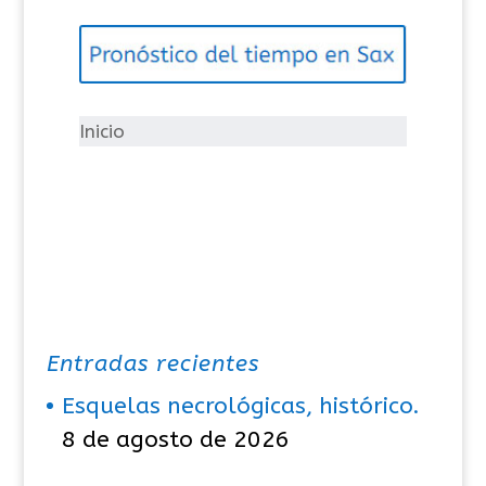
e
g
o
r
í
Inicio
a
s
Entradas recientes
Esquelas necrológicas, histórico.
8 de agosto de 2026