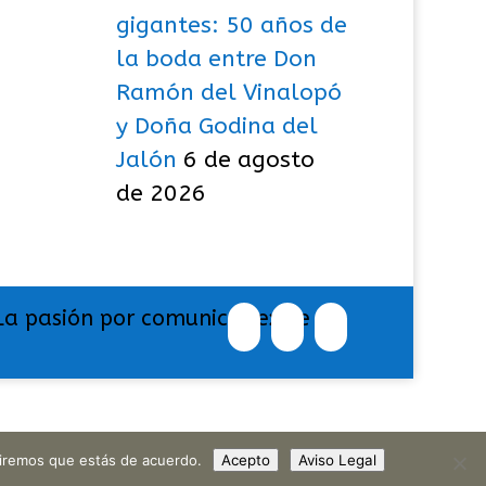
gigantes: 50 años de
la boda entre Don
Ramón del Vinalopó
y Doña Godina del
Jalón
6 de agosto
de 2026
La pasión por comunicar exige
umiremos que estás de acuerdo.
Acepto
Aviso Legal