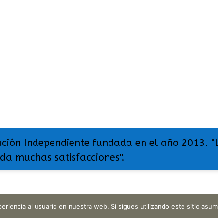
ación Independiente fundada en el año 2013. "
 da muchas satisfacciones".
eriencia al usuario en nuestra web. Si sigues utilizando este sitio as