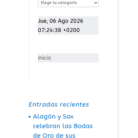
C
a
t
Jue, 06 Ago 2026
e
07:24:38 +0200
g
o
r
Inicio
í
a
s
Entradas recientes
Alagón y Sax
celebran las Bodas
de Oro de sus