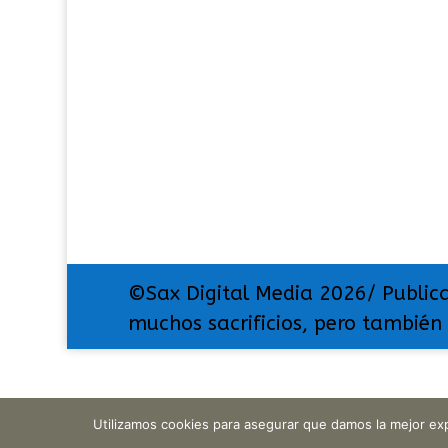
©Sax Digital Media 2026/ Public
muchos sacrificios, pero también
Utilizamos cookies para asegurar que damos la mejor exp
Translate »