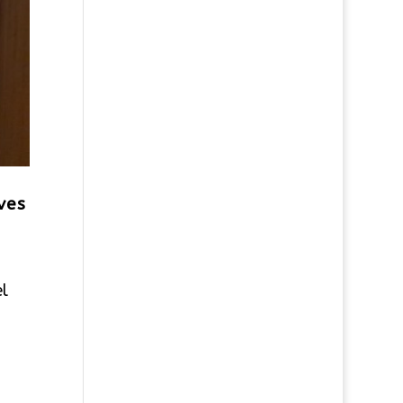
ves
el