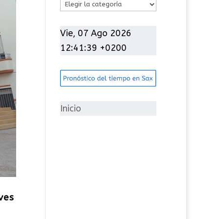
C
a
t
Vie, 07 Ago 2026
e
12:41:41 +0200
g
o
r
í
Inicio
a
s
ves