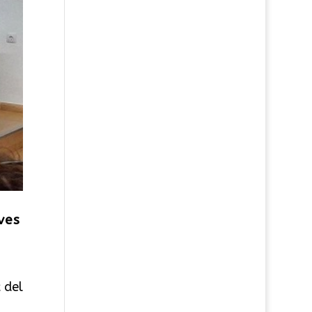
ves
 del