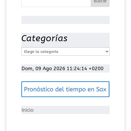
Categorías
C
a
t
Dom, 09 Ago 2026 11:24:15 +0200
e
g
o
r
í
Inicio
a
s