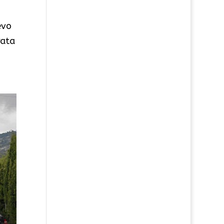
evo
rata