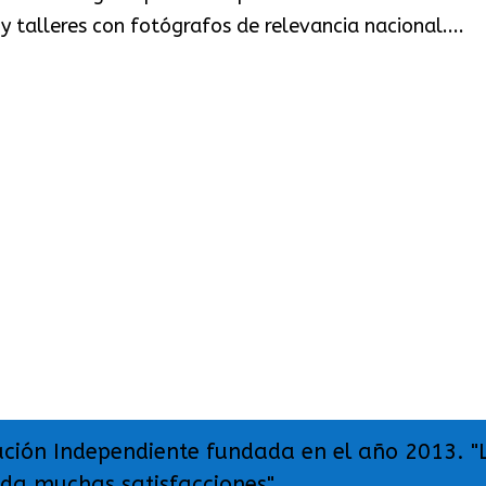
y talleres con fotógrafos de relevancia nacional....
ación Independiente fundada en el año 2013. "
 da muchas satisfacciones".