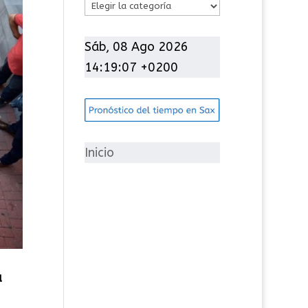
C
a
t
Sáb, 08 Ago 2026
e
14:19:08 +0200
g
o
r
í
Inicio
a
s
a