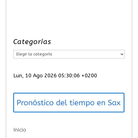
Categorías
C
a
t
Lun, 10 Ago 2026 05:30:06 +0200
e
g
o
r
í
a
Inicio
s