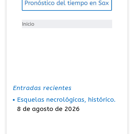
o
r
í
Inicio
a
s
Entradas recientes
Esquelas necrológicas, histórico.
8 de agosto de 2026