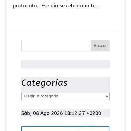
protocolo. Ese día se celebraba la...
Categorías
C
a
t
Sáb, 08 Ago 2026 18:12:28 +0200
e
g