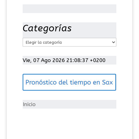
Categorías
C
a
t
Vie, 07 Ago 2026 21:08:38 +0200
e
g
o
r
í
Inicio
a
s