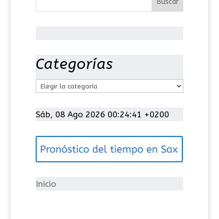
Categorías
C
a
t
Sáb, 08 Ago 2026 00:24:41 +0200
e
g
o
r
í
Inicio
a
s