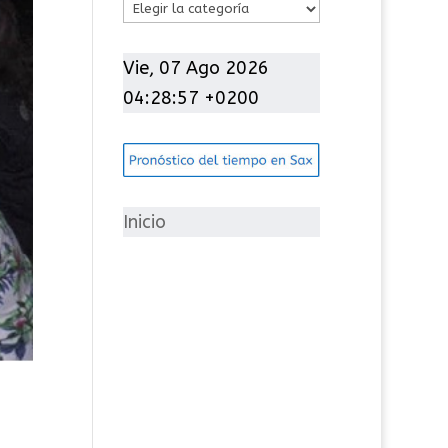
C
a
t
Vie, 07 Ago 2026
e
04:28:58 +0200
g
o
r
í
Inicio
a
s