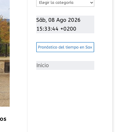
C
a
t
Sáb, 08 Ago 2026
e
15:33:45 +0200
g
o
r
í
Inicio
a
s
ios