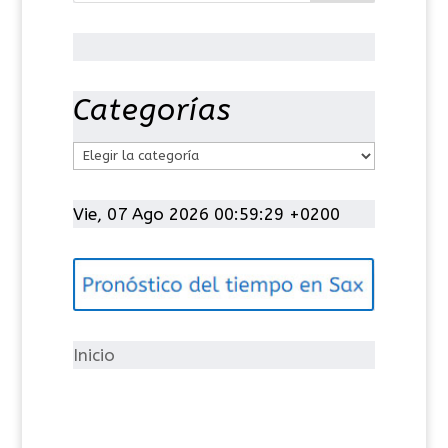
Categorías
C
a
t
Vie, 07 Ago 2026 00:59:30 +0200
e
g
o
r
í
Inicio
a
s