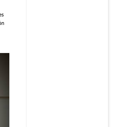
es
ón