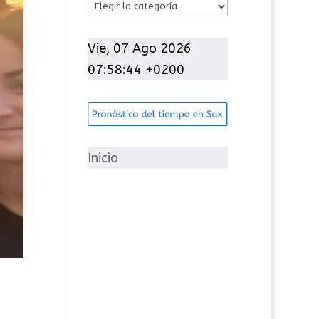
C
a
t
Vie, 07 Ago 2026
e
07:58:45 +0200
g
o
r
í
Inicio
a
s