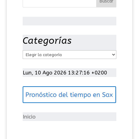
Categorías
C
a
t
Lun, 10 Ago 2026 13:27:16 +0200
e
g
o
r
í
Inicio
a
s