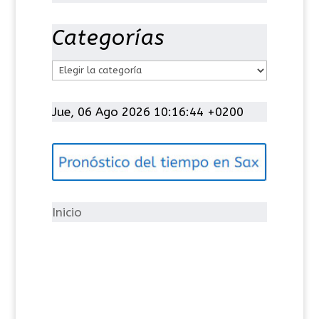
Categorías
C
a
t
Jue, 06 Ago 2026 10:16:44 +0200
e
g
o
r
í
Inicio
a
s