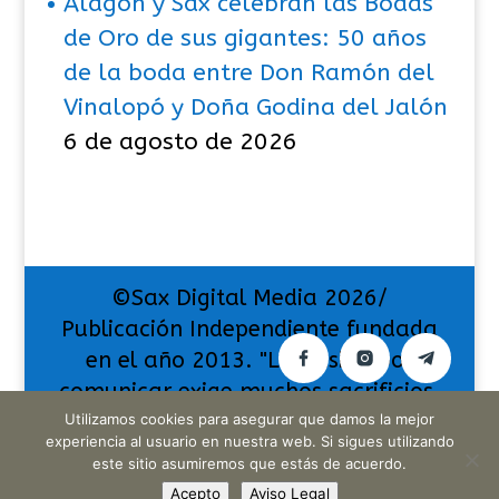
Alagón y Sax celebran las Bodas
de Oro de sus gigantes: 50 años
de la boda entre Don Ramón del
Vinalopó y Doña Godina del Jalón
6 de agosto de 2026
©Sax Digital Media 2026/
Publicación Independiente fundada
en el año 2013. "La pasión por
comunicar exige muchos sacrificios,
pero también da muchas
Utilizamos cookies para asegurar que damos la mejor
experiencia al usuario en nuestra web. Si sigues utilizando
satisfacciones".
este sitio asumiremos que estás de acuerdo.
Acepto
Aviso Legal