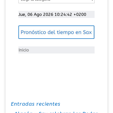
a
t
Jue, 06 Ago 2026 10:24:42 +0200
e
g
o
r
í
Inicio
a
s
Entradas recientes