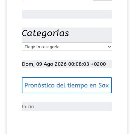
Categorías
C
a
t
Dom, 09 Ago 2026 00:08:04 +0200
e
g
o
r
í
Inicio
a
s