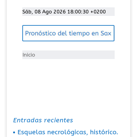
a
t
Sáb, 08 Ago 2026 18:00:30 +0200
e
g
o
r
í
Inicio
a
s
Entradas recientes
Esquelas necrológicas, histórico.