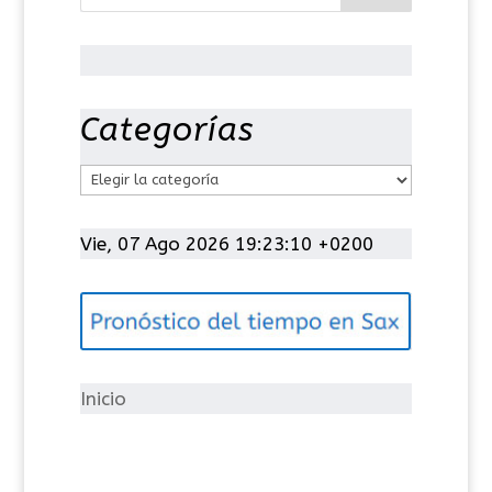
Categorías
C
a
t
Vie, 07 Ago 2026 19:23:11 +0200
e
g
o
r
í
Inicio
a
s