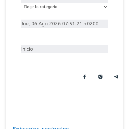
C
a
t
Jue, 06 Ago 2026 07:51:21 +0200
e
g
o
Inicio
r
í
a
s