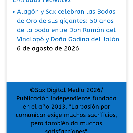
Entradas recientes
Alagón y Sax celebran las Bodas
de Oro de sus gigantes: 50 años
de la boda entre Don Ramón del
Vinalopó y Doña Godina del Jalón
6 de agosto de 2026
©Sax Digital Media 2026/
Publicación Independiente fundada
en el año 2013. "La pasión por
comunicar exige muchos sacrificios,
pero también da muchas
satisfacciones".