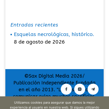
Entradas recientes
Esquelas necrológicas, histórico.
8 de agosto de 2026
©Sax Digital Media 2026/
Publicación Independiente fundada
en el año 2013. "La pasión por
comunicar exige muchos sacrificios,
pero también da muchas
Utilizamos cookies para asegurar que damos la mejor
experiencia al usuario en nuestra web. Si sigues utilizando