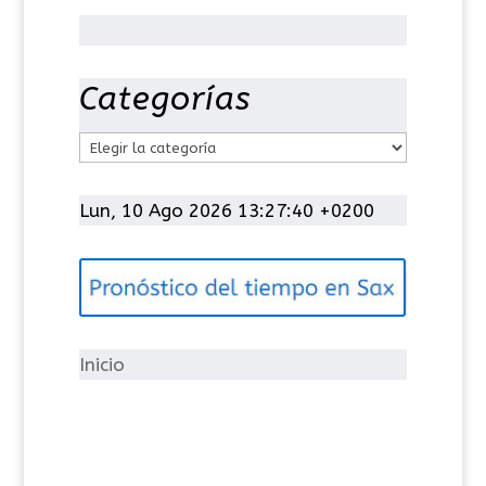
Categorías
C
a
t
Lun, 10 Ago 2026 13:27:41 +0200
e
g
o
r
í
Inicio
a
s