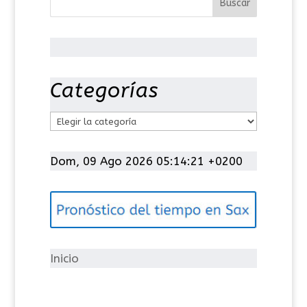
Categorías
C
a
t
Dom, 09 Ago 2026 05:14:21 +0200
e
g
o
r
í
Inicio
a
s