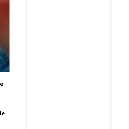
re
le