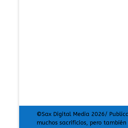
©Sax Digital Media 2026/ Public
muchos sacrificios, pero también