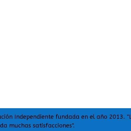
ación Independiente fundada en el año 2013. "
 da muchas satisfacciones".