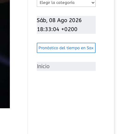
C
a
t
Sáb, 08 Ago 2026
e
18:33:05 +0200
g
o
r
í
Inicio
a
s