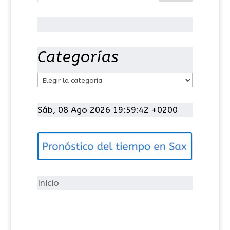
Categorías
C
a
t
Sáb, 08 Ago 2026 19:59:42 +0200
e
g
o
r
í
Inicio
a
s