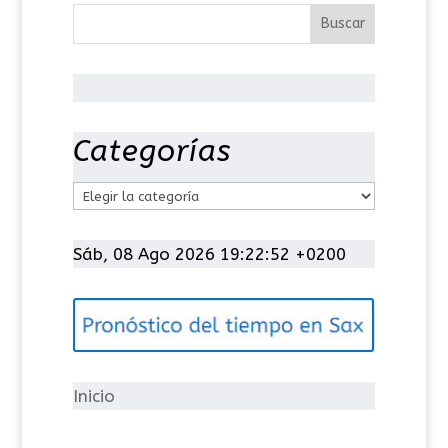
Categorías
C
a
t
Sáb, 08 Ago 2026 19:22:53 +0200
e
g
o
r
í
Inicio
a
s