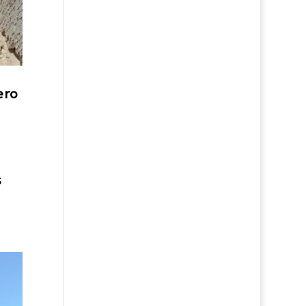
ero
s