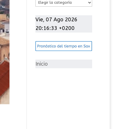
C
a
t
Vie, 07 Ago 2026
e
20:16:35 +0200
g
o
r
í
Inicio
a
s