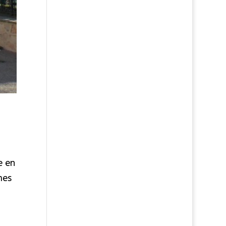
e en
mes