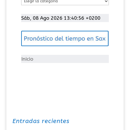
C
a
t
Sáb, 08 Ago 2026 13:40:56 +0200
e
g
o
r
í
Inicio
a
s
Entradas recientes