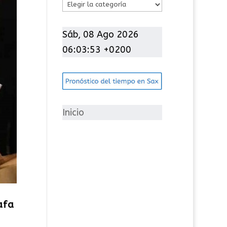
C
a
t
Sáb, 08 Ago 2026
e
06:03:54 +0200
g
o
r
í
Inicio
a
s
afa