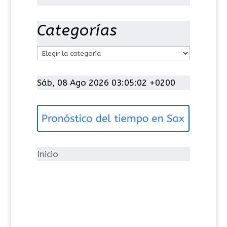
Categorías
C
a
t
Sáb, 08 Ago 2026 03:05:03 +0200
e
g
o
r
í
Inicio
a
s