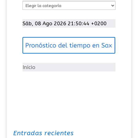
C
a
t
Sáb, 08 Ago 2026 21:50:44 +0200
e
g
o
r
í
Inicio
a
s
Entradas recientes