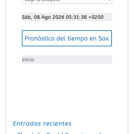
a
t
Sáb, 08 Ago 2026 05:31:39 +0200
e
g
o
r
í
Inicio
a
s
Entradas recientes