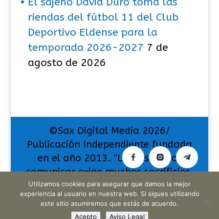
El sajeño David Duro toma las
riendas del fútbol 11 del Club
Deportivo Eldense para la
temporada 2026-2027
7 de
agosto de 2026
©Sax Digital Media 2026/
Publicación Independiente fundada
en el año 2013. "La pasión por
comunicar exige muchos sacrificios,
Utilizamos cookies para asegurar que damos la mejor
pero también da muchas
experiencia al usuario en nuestra web. Si sigues utilizando
satisfacciones".
este sitio asumiremos que estás de acuerdo.
Acepto
Aviso Legal