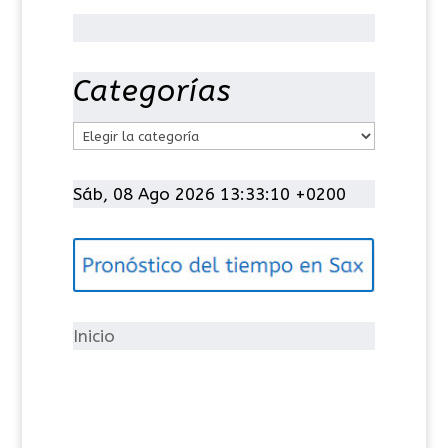
Categorías
C
a
t
Sáb, 08 Ago 2026 13:33:10 +0200
e
g
o
r
í
Inicio
a
s