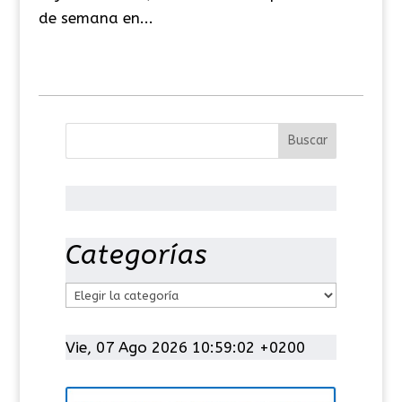
de semana en...
Categorías
C
a
t
Vie, 07 Ago 2026 10:59:03 +0200
e
g