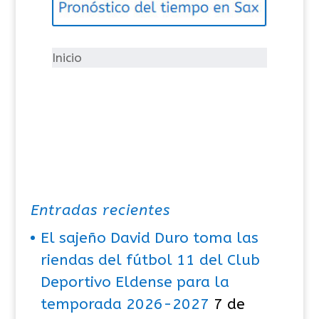
o
r
í
Inicio
a
s
Entradas recientes
El sajeño David Duro toma las
riendas del fútbol 11 del Club
Deportivo Eldense para la
temporada 2026-2027
7 de