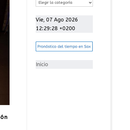
C
a
t
Vie, 07 Ago 2026
e
12:29:29 +0200
g
o
r
í
Inicio
a
s
ión