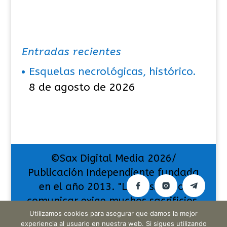
Entradas recientes
Esquelas necrológicas, histórico.
8 de agosto de 2026
©Sax Digital Media 2026/
Publicación Independiente fundada
en el año 2013. "La pasión por
comunicar exige muchos sacrificios,
pero también da muchas
Utilizamos cookies para asegurar que damos la mejor
experiencia al usuario en nuestra web. Si sigues utilizando