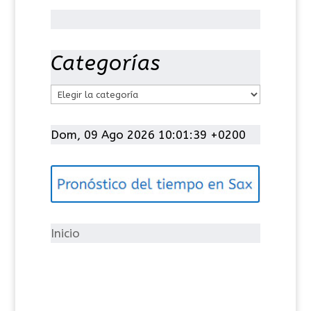
Categorías
C
a
t
Dom, 09 Ago 2026 10:01:39 +0200
e
g
o
r
í
Inicio
a
s