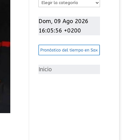
C
a
t
Dom, 09 Ago 2026
e
16:05:57 +0200
g
o
r
í
Inicio
a
s